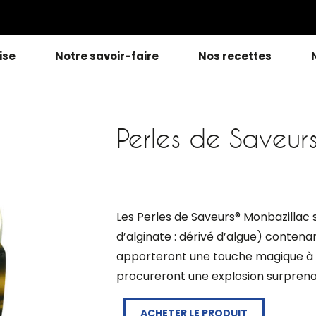
ise
Notre savoir-faire
Nos recettes
Perles de Saveur
Les Perles de Saveurs® Monbazillac s
d’alginate : dérivé d’algue) contena
apporteront une touche magique à v
procureront une explosion surprena
ACHETER LE PRODUIT