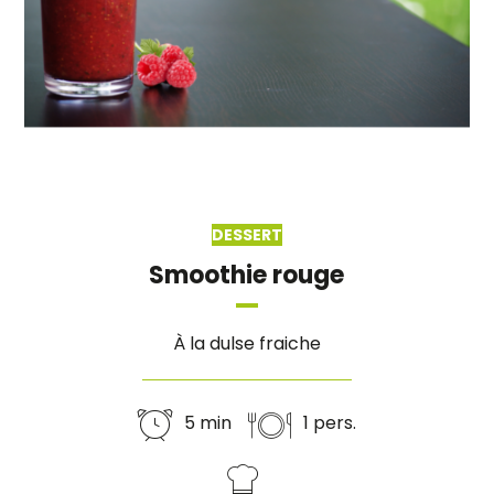
DESSERT
Smoothie rouge
À la dulse fraiche
5 min
1 pers.